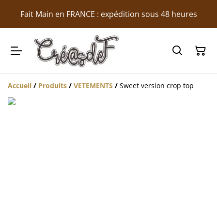
Fait Main en FRANCE : expédition sous 48 heures
Accueil
/
Produits
/
VETEMENTS
/
Sweet version crop top