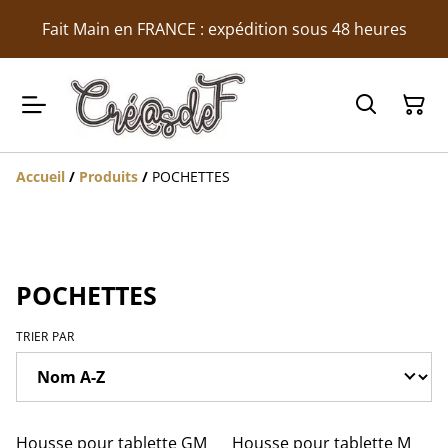
Fait Main en FRANCE : expédition sous 48 heures
Accueil
/
Produits
/
POCHETTES
POCHETTES
TRIER PAR
Housse pour tablette GM
Housse pour tablette M