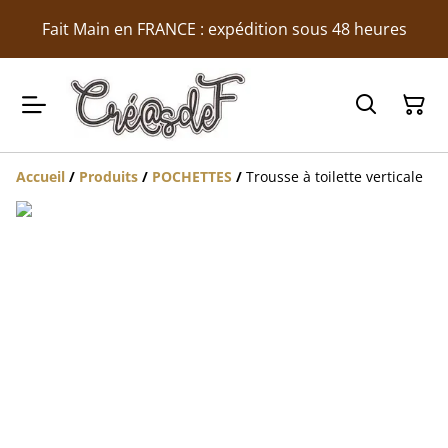
Fait Main en FRANCE : expédition sous 48 heures
Accueil
/
Produits
/
POCHETTES
/
Trousse à toilette verticale