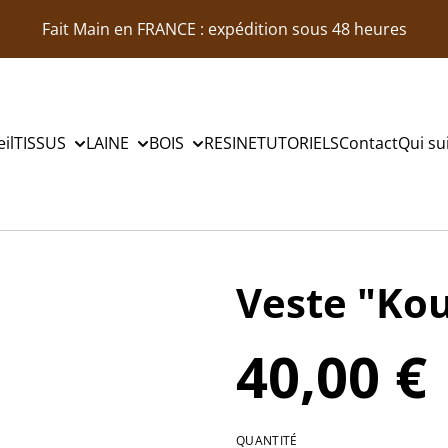
Fait Main en FRANCE : expédition sous 48 heures
il
TISSUS
LAINE
BOIS
RESINE
TUTORIELS
Contact
Qui sui
Veste "Ko
40,00 €
QUANTITÉ