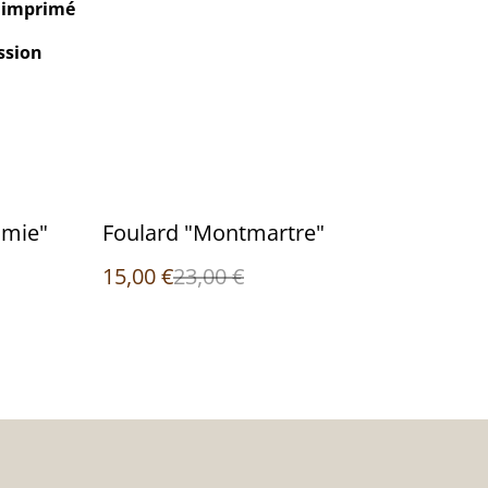
n imprimé
ssion
%
amie"
Foulard "Montmartre"
15,00 €
23,00 €