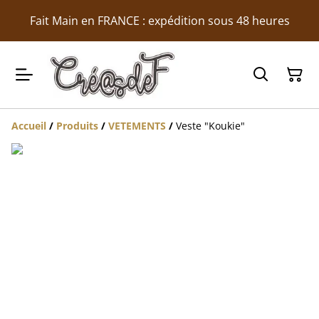
Fait Main en FRANCE : expédition sous 48 heures
Accueil
/
Produits
/
VETEMENTS
/
Veste "Koukie"