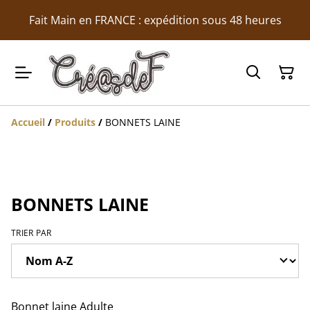
Fait Main en FRANCE : expédition sous 48 heures
Accueil
/
Produits
/
BONNETS LAINE
BONNETS LAINE
TRIER PAR
%
Bonnet laine Adulte